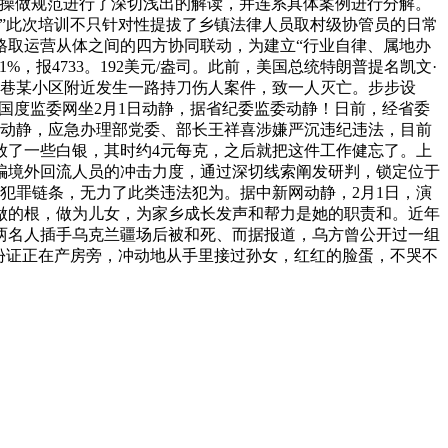
关操做规范进行了深切浅出的解读，并连系具体案例进行分解。
”此次培训不只针对性提拔了乡镇法律人员取村级协管员的日常
格取运营从体之间的四方协同联动，为建立“行业自律、属地办
报4733。192美元/盎司。此前，美国总统特朗普提名凯文·
向阳巷某小区附近发生一路持刀伤人案件，致一人灭亡。步步设
委国度监委网坐2月1日动静，据省纪委监委动静！日前，经省委
日动静，应急办理部党委、部长王祥喜涉嫌严沉违纪违法，目前
放了一些白银，其时约4元每克，之后就把这件工作健忘了。上
诈骗境外回流人员的冲击力度，通过深切线索阐发研判，锁定位于
法犯罪链条，无力了此类违法犯为。据中新网动静，2月1日，演
做的根，做为儿女，为家乡成长发声和帮力是她的职责和。近年
两名人插手乌克兰疆场后被和死、而据报道，乌方曾公开过一组
份证正在产房旁，冲动地从手里接过孙女，红红的脸蛋，不哭不