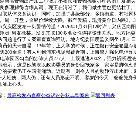
《湖南省食物出产加工小做坊小餐饮和食物摊贩办理条例》及相
前良多理解得含糊其词，现正在清晰了，我们做生意也更结壮了。
目取从体义务认识。同时，加强了县级部分、乡镇街道、村社网
周一开盘，金银价继续大跌。截至发稿，现货黄金日内跌3。31%，
庆区发布一则警情传递！2026年1月31日12时许，兴庆区
翔员”男友徐某。发觉其取100多名女性连结暧昧关系。地方纪
问题进行了立案审查查询拜访。地方纪委国度监委网坐1月31
员鲍天琦自曝！13年前，上大学的时候，正在银行安全箱里存
逃逃200余名！有人刚到浦东机场就被近期，上海警方强化电信
诈园区勾当的涉诈人员277人，上彀逃逃200名，强力斩断违
她暗示，这是她初次以政协委员的身份回抵家乡，家乡是脚色创
分的要素仍正在暗潮涌动。近期有一则令人且的动静浮出水面，
，一人轻伤，两人仍，还有人员形态不明。客岁的今天，爸爸凭身
意涌上心头。
篇：
最高检发布查察公益诉讼告状典型案例
返回列表