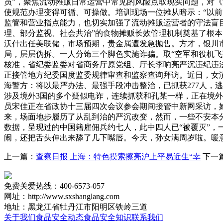
员”，聚焦流动摊贩日常运营中常见的风险点取现实问题，对
使规范办理变得可循、可操做。培训现场一位摊从暗示：“以
监管和营业指点能力，也切实加强了流动摊贩运营者的守法盲
理、部分监视、社会共治”的食物摊贩长效管理机制奠基了根本。
沃什出任美联储，市场预期，贵金属遭发急抛售。方才，银川市兴
局，层层伪拆。一人分饰三个脚色实施诈骗。取“空军和役机飞
核准，省纪委监委对省商务厅原党组、厅长李响亮严沉违纪违法
正接管地方纪委国度监委规律审查和监察查询拜访。近日，女演
海警方：将以最严办法、最强手段冲击整治，已抓获277人，
涉及境外3国的多个疑似电诈，连续抓获和孔某一样，正在境外电
员宋佳正在省政协十三届四次会议参会期间接管中新网采访，
来，场面地步履历了从乱到治的严沉改变，然而，一些不安本
数据，呈现过的中国籍雇佣兵约七人，此中四人已“被覆灭”
闹，还把舌头伸出来舔了几下嘴唇。今天，孙女满周岁啦。暖
上一篇：
查察日报 上海：特色摸索擦亮沪上平易近生“幸
下一
免费关爱热线：400-6573-057
网址：http://www.sxshanglang.com
地址：黑龙江省牡丹江市阳明区铁岭三道
关于我们
食品安全动态
食品安全知识
联系我们