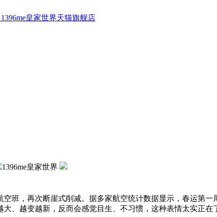
1396me皇家世界天猫旗舰店
1396me皇家世界
班，再次断崖式削减。据多家航空统计数据显示，春运第一周，
越大、越变越新，反而会感觉目生、不习惯，这种表情太实正在