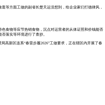
旅逛等方面工做的副省长楚天运没想到，给企业家们打德律风，
色食物等应节热销食物，沉点对运营者的从体证照和价钱能否
能否落实等环境进行了查抄。
新区连系“春雷步履2026”工做要求，正在辖区内开展了春