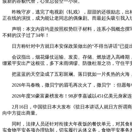
簇新的容貌代替，心里总会空一小块。
昨晚守岁，逃完了电视剧《轧戏》，甜甜的还很励志，出格适
正在线的演技，成为能让老同志的偶像剧。而最起头吸引我入
声明：本文内容均是按照权势巨子材料，连系小我概念撰写
不鲜的汉子过了34年！
日方称针对中方就日本安保政策做出的“不得当讲话”已提出
会议指出，烟花爆仗运输、发卖、存储、燃放进入高峰期，
绷紧平安出产这根弦，多下未雨绸缪、防微杜渐之功，守住平
把蓝蓝的天空染成了五彩斑斓。落日犹如一片炙热的火海，
2026年马春晚，撒贝宁的眉毛再次火了，撒贝宁 ：但愿每年
2026年度50豪富豪榜发布！98岁李嘉诚以451亿美元身家
2月16日，中国驻日本大发布《驻日本讲话人就日方所谓商
向中方提出商量。
同时，法律人员还针对衔接大年夜饭的餐饮单元，对其食材
实食物平安各项办理轨制，切实履行从体义务，食物平安事务