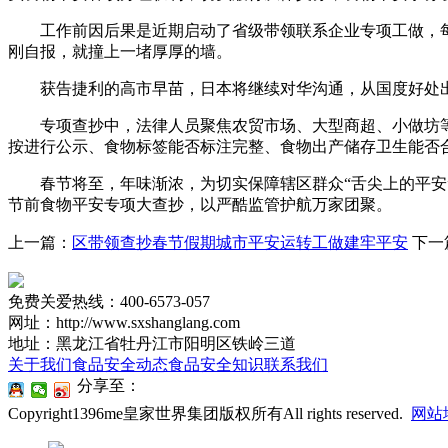
工作前因后果是近期启动了省级带领联系企业专项工做，每个
刚自报，就撞上一堵厚厚的墙。
获告捷利的高市早苗，日本将继续对华沟通，从国度好处出
专项查抄中，法律人员聚焦农贸市场、大型商超、小做坊等
按进行公示、食物标签能否标注完整、食物出产储存卫生能否
春节将至，年味渐浓，为切实保障辖区群众“舌尖上的平安”，
节前食物平安专项大查抄，以严酷监管护航万家团聚。
上一篇：
区带领查抄春节假期城市平安运转工做建牢平安
下一
免费关爱热线：400-6573-057
网址：http://www.sxshanglang.com
地址：黑龙江省牡丹江市阳明区铁岭三道
关于我们
食品安全动态
食品安全知识
联系我们
分享至：
Copyright1396me皇家世界集团版权所有All rights reserved.
网站