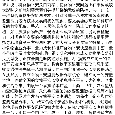
警系统，将食物平安关口前移，使食物平安问题正在未构成较
大影响之前就能警示我们并提前采纳无效的防控办法。1。进
一步整合食物平安监测资本。针对各地手艺资本操纵率较低，
监测能力没有获得充实阐扬的现象，要充实操纵高校和科研单
元的检测配备、手艺、人员等现有资本，防止低程度反复扶
植。如，激励食物出产、畅通企业成立尝试室，提高自检能
力；对沉点和次要的检测机构检测能力和设备进行按期更新；
指导和培育第三方检测机构，扩大有天分尝试室的数量，为中
小食物企业办事；鼎力成长和推广食物平安快速检测手艺，最
小范畴内及时发觉和处理问题；研究并摸索成立食物平安监测
尺度系统，正在全国范畴内逐渐实施。2。摸索成立同一的食
物平安监测消息共享平台。将食物平安监测手艺取消息手艺、
收集通信等先辈手艺相连系，同一制定食物平安监测数据消息
互换尺度，设立食物平安监测数据办事核心，建立同一的笼盖
本地、辐射全国的食物平安监测消息共享平台，为苍生、企业
和供给办事。由该平台承担采集质监、工商、卫生、农业监视
抽查细致检测数据，采集委托查验的次要监测数据消息等本能
机能，并及时向发布食物平安监测消息，为苍生、企业和供给
监测消息办事。3。成立食物平安监测风险评估机制。以我国
各地现有食物平安风险预警为根本，依托食物平安监测数据共
享平台，组建一个由卫生、农业、工商、质监、贸易等多方面