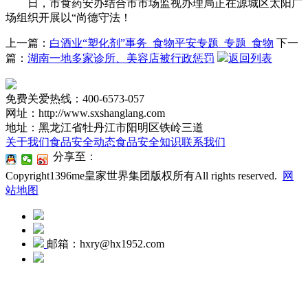
日，市食药安办结合市市场监视办理局正在源城区太阳广
场组织开展以“尚德守法！
上一篇：
白酒业“塑化剂”事务_食物平安专题_专题_食物
下一
篇：
湖南一地多家诊所、美容店被行政惩罚
返回列表
免费关爱热线：400-6573-057
网址：http://www.sxshanglang.com
地址：黑龙江省牡丹江市阳明区铁岭三道
关于我们
食品安全动态
食品安全知识
联系我们
分享至：
Copyright1396me皇家世界集团版权所有All rights reserved.
网
站地图
邮箱：hxry@hx1952.com