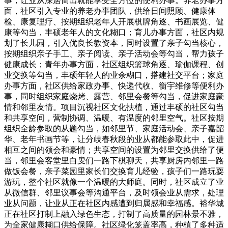
事，让业从深居简出就能享受全方位的便利办事。养老办事方
面，社区引入专业的养老办事团队，供给日间照顾、健康体
检、康复理疗、按期组织老年人开展棋牌角逐、书画展览、健
康等勾当，丰硕老年人的文化糊口；育儿办事方面，社区内规
划了长儿园，引入优良长教资本，同时设置了亲子勾当核心，
按期组织亲子手工、亲子阅读、亲子活动会等勾当，帮力孩子
健康成长；青年办事方面，社区组织篮球角逐、瑜伽课程、创
业交换等勾当，丰硕年轻人的业余糊口，搭建社交平台；家庭
办事方面，社区供给家政办事、快递代收、衡宇维修等便利办
事，同时组织家庭烧烤、露营、邻里会餐等勾当，促进家庭豪
情和邻里友情。项目沉视社区文化扶植，通过丰硕的社区勾当
和共享空间，营制协调、温暖、有温度的邻里空气。社区按期
组织全龄参取的从题勾当，如邻里节、家庭活动会、亲子嘉韶
华、老年书画节等，让分歧春秋段的业从都能参取此中，促进
相互之间的领会和豪情；共享空间的设置为邻里交换供给了便
当，邻里会客堂里白叟们一路下棋聊天，共享厨房内邻里一路
做饭会餐，亲子菜园里家长们交换育儿经验，孩子们一路玩耍
游玩，整个社区就像一个温暖的大师庭。同时，社区成立了业
从微信群、邻里议事会等沟通平台，及时领会业从需求，处理
业从问题，让业从正在社区内感遭到归属感和幸福感。裕华城
正在社区打制上融入绿色生态，打制了高质量的园林景不雅，
为全家健康糊口供给保障。社区绿化笼盖率高，种植了多种适