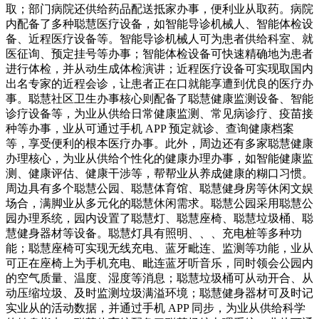
取；部门病院还供给药品配送抵家办事，便利业从取药。病院
内配备了多种聪慧医疗设备，如智能导诊机械人、智能体检设
备、近程医疗设备等。智能导诊机械人可为患者供给科室、就
医征询、预定挂号等办事；智能体检设备可快速精确地为患者
进行体检，并从动生成体检演讲；近程医疗设备可实现取国内
出名专家的近程会诊，让患者正在口就能享遭到优良的医疗办
事。聪慧社区卫生办事核心则配备了聪慧健康监测设备、智能
诊疗设备等，为业从供给日常健康监测、常见病诊疗、疫苗接
种等办事，业从可通过手机 APP 预定就诊、查询健康档案
等，享受便利的根本医疗办事。此外，周边还有多家聪慧健康
办理核心，为业从供给个性化的健康办理办事，如智能健康监
测、健康评估、健康干涉等，帮帮业从养成健康的糊口习惯。
周边具有多个聪慧公园、聪慧体育馆、聪慧健身房等休闲文娱
场合，满脚业从多元化的聪慧休闲需求。聪慧公园采用聪慧公
园办理系统，园内设置了聪慧灯、聪慧座椅、聪慧垃圾桶、聪
慧健身器材等设备。聪慧灯具有照明、、、充电桩等多种功
能；聪慧座椅可实现无线充电、蓝牙毗连、监测等功能，业从
可正在座椅上为手机充电、毗连蓝牙听音乐，同时领会公园内
的空气质量、温度、湿度等消息；聪慧垃圾桶可从动开合、从
动压缩垃圾、及时监测垃圾满溢环境；聪慧健身器材可及时记
实业从的活动数据，并通过手机 APP 同步，为业从供给科学