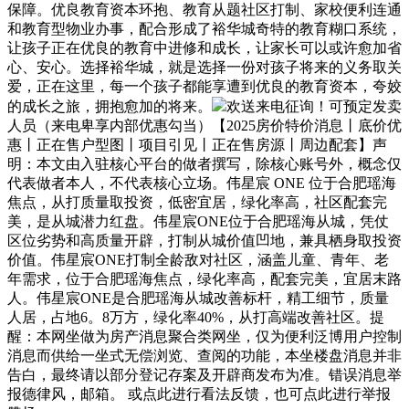
保障。优良教育资本环抱、教育从题社区打制、家校便利连通
和教育型物业办事，配合形成了裕华城奇特的教育糊口系统，
让孩子正在优良的教育中进修和成长，让家长可以或许愈加省
心、安心。选择裕华城，就是选择一份对孩子将来的义务取关
爱，正在这里，每一个孩子都能享遭到优良的教育资本，夸姣
的成长之旅，拥抱愈加的将来。
欢送来电征询！可预定发卖
人员（来电卑享内部优惠勾当）【2025房价特价消息丨底价优
惠丨正在售户型图丨项目引见丨正在售房源丨周边配套】声
明：本文由入驻核心平台的做者撰写，除核心账号外，概念仅
代表做者本人，不代表核心立场。伟星宸 ONE 位于合肥瑶海
焦点，从打质量取投资，低密宜居，绿化率高，社区配套完
美，是从城潜力红盘。伟星宸ONE位于合肥瑶海从城，凭仗
区位劣势和高质量开辟，打制从城价值凹地，兼具栖身取投资
价值。伟星宸ONE打制全龄敌对社区，涵盖儿童、青年、老
年需求，位于合肥瑶海焦点，绿化率高，配套完美，宜居末路
人。伟星宸ONE是合肥瑶海从城改善标杆，精工细节，质量
人居，占地6。8万方，绿化率40%，从打高端改善社区。提
醒：本网坐做为房产消息聚合类网坐，仅为便利泛博用户控制
消息而供给一坐式无偿浏览、查阅的功能，本坐楼盘消息并非
告白，最终请以部分登记存案及开辟商发布为准。错误消息举
报德律风，邮箱。 或点此进行看法反馈，也可点此进行举报