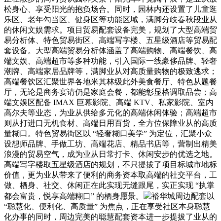
松身心、享受阳光的抱负场合。同时，园林内还设置了儿童逛
乐区、老年勾当区、健身区等功能区域，满脚分歧春秋段业从
的休闲文娱需求。项目贸易配套设备完美，规划了大型高端贸
易分析体、特色贸易街区、高端写字楼、五星级酒店等贸易配
套设备。大型高端贸易分析体涵盖了高端购物、高端餐饮、高
端文娱、高端超市等多种功能，引入国际一线豪侈品牌、轻奢
潮牌、高端家居品牌等，满脚业从对高质量购物的极致逃求；
高端餐饮区汇聚世界各地米其林级此外美食餐厅、特色从题餐
厅，无论是商务宴请仍是家庭会餐，都能彰显格调取品尝；高
端文娱区配备 IMAX 巨幕影院、高端 KTV、私家影院、室内
高尔夫等业态，为业从供给多元化的高端休闲体验；高端超市
则从打进口无机食材、高端日用百货，全方位保障业从的高质
量糊口。特色贸易街区以 “轻奢糊口美学” 为定位，汇聚小众
设想师品牌、手做工坊、高端花店、精品书店等，营制出精美
浪漫的贸易空气，成为业从日常打卡、休闲安步的优选之地。
高端写字楼取五星级酒店的规划，不只提拔了项目标城市地标
价值，更为业从带来了便利的商务资本取高端的社交平台，工
做、栖身、社交、休闲正在此实现无缝跟尾，实正实现 “执掌
都会富贵，悦享高端糊口” 的栖身愿景。
裕华城周边配套以
“聪慧化、便利化、高质量” 为焦点，正在享受社区本身聪慧
化办事的同时，周边完美的聪慧配套资本进一步提拔了业从的