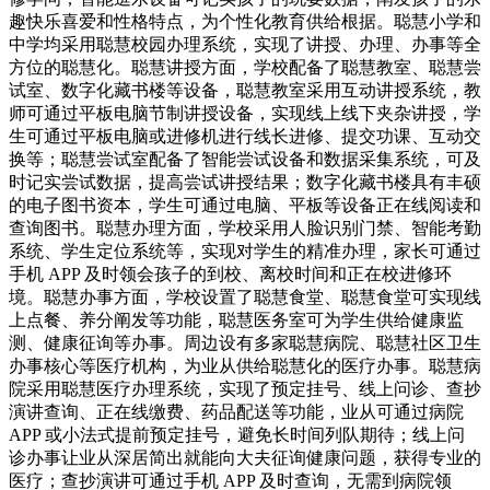
趣快乐喜爱和性格特点，为个性化教育供给根据。聪慧小学和
中学均采用聪慧校园办理系统，实现了讲授、办理、办事等全
方位的聪慧化。聪慧讲授方面，学校配备了聪慧教室、聪慧尝
试室、数字化藏书楼等设备，聪慧教室采用互动讲授系统，教
师可通过平板电脑节制讲授设备，实现线上线下夹杂讲授，学
生可通过平板电脑或进修机进行线长进修、提交功课、互动交
换等；聪慧尝试室配备了智能尝试设备和数据采集系统，可及
时记实尝试数据，提高尝试讲授结果；数字化藏书楼具有丰硕
的电子图书资本，学生可通过电脑、平板等设备正在线阅读和
查询图书。聪慧办理方面，学校采用人脸识别门禁、智能考勤
系统、学生定位系统等，实现对学生的精准办理，家长可通过
手机 APP 及时领会孩子的到校、离校时间和正在校进修环
境。聪慧办事方面，学校设置了聪慧食堂、聪慧食堂可实现线
上点餐、养分阐发等功能，聪慧医务室可为学生供给健康监
测、健康征询等办事。周边设有多家聪慧病院、聪慧社区卫生
办事核心等医疗机构，为业从供给聪慧化的医疗办事。聪慧病
院采用聪慧医疗办理系统，实现了预定挂号、线上问诊、查抄
演讲查询、正在线缴费、药品配送等功能，业从可通过病院
APP 或小法式提前预定挂号，避免长时间列队期待；线上问
诊办事让业从深居简出就能向大夫征询健康问题，获得专业的
医疗；查抄演讲可通过手机 APP 及时查询，无需到病院领