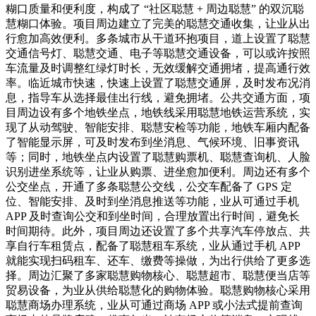
糊口质量和便利度，构成了 “社区聪慧 + 周边聪慧” 的双沉聪
慧糊口体验。项目周边建立了完美的聪慧交通收集，让业从出
行愈加高效便利。多条城市从干道环抱项目，道上设置了聪慧
交通信号灯、聪慧交通、电子等聪慧交通设备，可以或许按照
车流量及时调整红绿灯时长，无效缓解交通拥堵，提高通行效
率。临近城市快速，快速上设置了聪慧交通屏，及时发布况消
息，指导车从选择最佳出行线，避免拥堵。公共交通方面，项
目周边设有多个地铁坐点，地铁线采用聪慧地铁运营系统，实
现了从动驾驶、智能安排、聪慧安检等功能，地铁车厢内配备
了智能显示屏，可及时发布到坐消息、气候环境、旧事资讯
等；同时，地铁坐点内设置了聪慧购票机、聪慧查询机、人脸
识别进坐系统等，让业从购票、进坐愈加便利。周边还有多个
公交坐点，开通了多条聪慧公交线，公交车配备了 GPS 定
位、智能安排、及时到坐消息推送等功能，业从可通过手机
APP 及时查询公交和到坐时间，合理放置出行时间，避免长
时间期待。此外，项目周边还设置了多个共享汽车停放点、共
享自行车租赁点，配备了聪慧租车系统，业从通过手机 APP
就能实现扫码租车、还车、缴费等操做，为出行供给了更多选
择。周边汇聚了多家聪慧购物核心、聪慧超市、聪慧便当店等
贸易设备，为业从供给聪慧化的购物体验。聪慧购物核心采用
聪慧商场办理系统，业从可通过商场 APP 或小法式提前查询