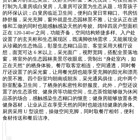
打制为儿童房或白叟房，儿童房可设置为生态从题，培育孩子
的环保认识；白叟房临近卫生间，便利白叟日常糊口。书房恬
静舒服，采光充脚，窗外就是生态园林景不雅，让业从正在进
修和工做的同时也能感触感染天然的夸姣。阔绰四居户型面积
正在 120-140㎡之间，功能齐备，空间结构矫捷多样。入户处
设置了的玄关柜和生态展现区，既满脚收纳需求，又能展现业
从珍藏的生态饰品，彰显生态糊口品尝。客堂采用大横厅设
想，面宽可达 6 米以上，采光面广，视野宽阔，搭配全景落地
窗，将室外的生态园林美景尽收眼底，营制出 “身处室内，如
正在天然” 的栖身体验。餐厅取客堂相连，空间通透，同时餐
厅还设置了的采光窗，让用餐光阴也能享受充脚的阳光和漂亮
的景不雅。四个卧室均朝南或朝东，采光通风俱佳，此中两个
卧室配备卫生间，了栖身的私密性和舒服度。此外，户型还设
置了的生态茶馆、健身房等功能空间，生态茶馆能够做为休闲
品茶的场合，感触感染生态糊口的惬意；健身房能够放置各类
健身器材，让业从正在享受天然的同时也能连结健康的身体。
厨房采用 U 型设想，操做空间充脚，同时取餐厅相邻，便利
食材传送和餐后洁净。