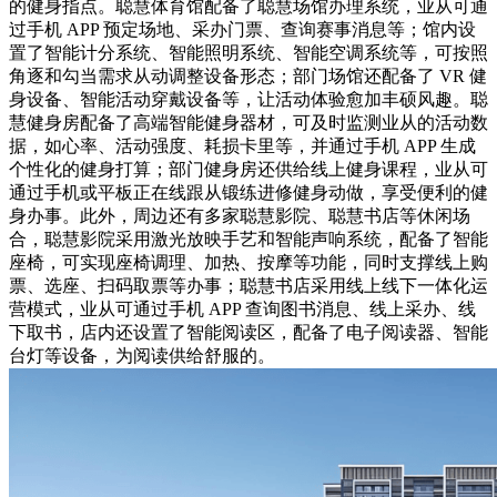
的健身指点。聪慧体育馆配备了聪慧场馆办理系统，业从可通
过手机 APP 预定场地、采办门票、查询赛事消息等；馆内设
置了智能计分系统、智能照明系统、智能空调系统等，可按照
角逐和勾当需求从动调整设备形态；部门场馆还配备了 VR 健
身设备、智能活动穿戴设备等，让活动体验愈加丰硕风趣。聪
慧健身房配备了高端智能健身器材，可及时监测业从的活动数
据，如心率、活动强度、耗损卡里等，并通过手机 APP 生成
个性化的健身打算；部门健身房还供给线上健身课程，业从可
通过手机或平板正在线跟从锻练进修健身动做，享受便利的健
身办事。此外，周边还有多家聪慧影院、聪慧书店等休闲场
合，聪慧影院采用激光放映手艺和智能声响系统，配备了智能
座椅，可实现座椅调理、加热、按摩等功能，同时支撑线上购
票、选座、扫码取票等办事；聪慧书店采用线上线下一体化运
营模式，业从可通过手机 APP 查询图书消息、线上采办、线
下取书，店内还设置了智能阅读区，配备了电子阅读器、智能
台灯等设备，为阅读供给舒服的。