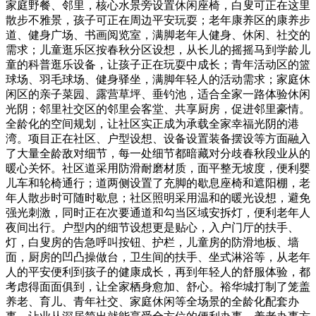
家庭野餐、邻里，核心水景旁设置休闲座椅，白叟可正在这里
散步不雅景，孩子可正在周边平安玩耍；老年康养区的康养步
道、健身广场、书画阅览室，满脚老年人健身、休闲、社交的
需求；儿童逛乐区按春秋分区设想，从长儿的摇摇马到学龄儿
童的科普逛乐设备，让孩子正在玩耍中成长；青年活动区的篮
球场、羽毛球场、健身驿坐，满脚年轻人的活动需求；家庭休
闲区的亲子菜园、露营草坪、垂钓池，适合全家一路体验休闲
光阴；邻里社交区的邻里会客堂、共享厨房，促进邻里豪情。
全龄化的空间规划，让社区实正成为承载全家幸福光阴的港
湾。项目正在社区、户型设想、设备设置装备摆设等方面融入
了大量全龄敌对细节，每一处细节都暗藏对分歧春秋段业从的
暖心关怀。社区道采用防滑耐磨材质，面平整无坡度，便利婴
儿车和轮椅通行；道两侧设置了充脚的歇息座椅和遮阳棚，老
年人散步时可随时歇息；社区照明采用温和的暖光设想，避免
强光刺激，同时正在次要通道和勾当区域安拆灯，便利老年人
夜间出行。户型内的细节设想更是贴心，入户门厅的扶手、
灯，白叟房的告急呼叫按钮、护栏，儿童房的防滑地板、墙
面，厨房的凹凸操做台，卫生间的扶手、坐式淋浴等，从老年
人的平安便利到孩子的健康成长，再到年轻人的舒服体验，都
考虑得面面俱到，让全家栖身愈加、舒心。裕华城打制了笼盖
养老、育儿、青年社交、家庭休闲等全场景的全龄化配套办