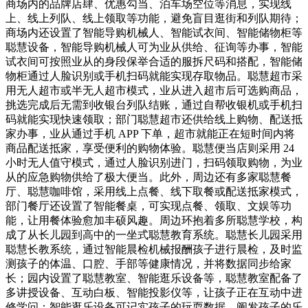
商场内的品牌店肆、优惠勾当、泊车场空位等消息，实现线
上、线上列队、线上领取等功能，避免盲目逛街和列队期待；
商场内还设置了智能导购机械人、智能试衣间、智能储物柜等
聪慧设备，智能导购机械人可为业从供给、征询等办事，智能
试衣间可按照业从的身段保举合适的服拆尺码和搭配，智能储
物柜通过人脸识别或手机扫码就能实现存取物品。聪慧超市采
用无人超市或半无人超市模式，业从进入超市后可选购商品，
挑选完成后无需到收银台列队结账，通过自帮收银机或手机扫
码就能实现快速领取；部门聪慧超市还供给线上购物、配送抵
家办事，业从通过手机 APP 下单，超市就能正在短时间内将
商品配送抵家，享受便利的购物体验。聪慧便当店则采用 24
小时无人值守模式，通过人脸识别进门，扫码领取购物，为业
从的应急购物供给了极大便当。此外，周边还有多家聪慧餐
厅、聪慧咖啡馆，采用线上点餐、线下取餐或配送抵家模式，
部门餐厅还设置了智能餐桌，可实现点餐、领取、文娱等功
能，让用餐体验愈加丰硕风趣。周边环抱着多所聪慧学校，构
成了从长儿园到高中的一坐式聪慧教育系统。聪慧长儿园采用
聪慧长教系统，通过智能晨检机械报酬孩子进行晨检，及时监
测孩子的体温、口腔、手部等健康情况，并将数据同步给家
长；园内设置了聪慧教室、智能逛乐设备等，聪慧教室配备了
多讲授设备、互动白板、智能投影仪等，让孩子正在互动中进
修学问；智能逛乐设备可记实孩子的玩耍数据，阐发孩子的乐