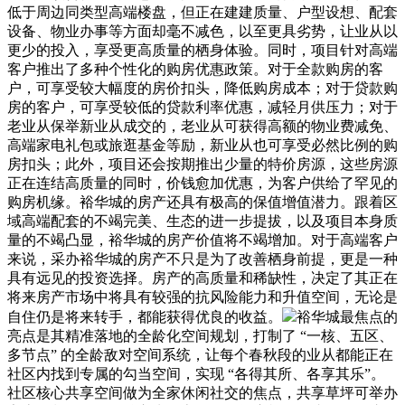
低于周边同类型高端楼盘，但正在建建质量、户型设想、配套
设备、物业办事等方面却毫不减色，以至更具劣势，让业从以
更少的投入，享受更高质量的栖身体验。同时，项目针对高端
客户推出了多种个性化的购房优惠政策。对于全款购房的客
户，可享受较大幅度的房价扣头，降低购房成本；对于贷款购
房的客户，可享受较低的贷款利率优惠，减轻月供压力；对于
老业从保举新业从成交的，老业从可获得高额的物业费减免、
高端家电礼包或旅逛基金等励，新业从也可享受必然比例的购
房扣头；此外，项目还会按期推出少量的特价房源，这些房源
正在连结高质量的同时，价钱愈加优惠，为客户供给了罕见的
购房机缘。裕华城的房产还具有极高的保值增值潜力。跟着区
域高端配套的不竭完美、生态的进一步提拔，以及项目本身质
量的不竭凸显，裕华城的房产价值将不竭增加。对于高端客户
来说，采办裕华城的房产不只是为了改善栖身前提，更是一种
具有远见的投资选择。房产的高质量和稀缺性，决定了其正在
将来房产市场中将具有较强的抗风险能力和升值空间，无论是
自住仍是将来转手，都能获得优良的收益。
裕华城最焦点的
亮点是其精准落地的全龄化空间规划，打制了 “一核、五区、
多节点” 的全龄敌对空间系统，让每个春秋段的业从都能正在
社区内找到专属的勾当空间，实现 “各得其所、各享其乐”。
社区核心共享空间做为全家休闲社交的焦点，共享草坪可举办