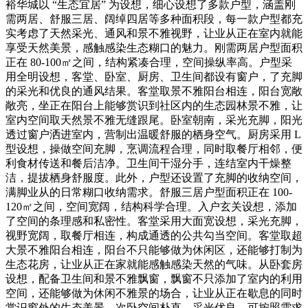
裕华城以 “生态宜居” 为设想，细心设想了多款户型，涵盖刚
需两居、舒服三居、阔绰四居等多种面积段，每一款户型都充
实考虑了天然采光、通风和景不雅视野，让业从正在室内就能
享受天然美景，感触感染生态糊口的魅力。刚需两居户型面积
正在 80-100㎡之间，结构紧凑合理，空间操纵率高。户型采
用全明设想，客堂、卧室、厨房、卫生间都设有窗户，了充脚
的采光和优良的通风结果。客堂取景不雅阳台相连，阳台宽敞
敞亮，坐正在阳台上能够赏识到社区内的生态园林景不雅，让
室内空间取天然景不雅无缝跟尾。卧室朝南，采光充脚，阳光
透过窗户洒进室内，营制出温暖舒服的栖身空气。厨房采用 L
型设想，操做空间充脚，烹调流程合理，同时取餐厅相邻，便
利食材传送和餐后洁净。卫生间干湿分手，连结室内干燥整
洁，提拔栖身舒服度。此外，户型还设置了充脚的收纳空间，
满脚业从的日常糊口收纳需求。舒服三居户型面积正在 100-
120㎡之间，空间宽阔，结构科学合理。入户玄关设想，添加
了空间的条理感和私密性。客堂采用大面宽设想，采光充脚，
视野宽阔，取餐厅相连，构成通透的公共勾当空间。客堂取超
大景不雅阳台相连，阳台不只能够做为休闲区，还能够打制为
生态花房，让业从正在家就能感触感染天然的气味。从卧套房
设想，配备卫生间和景不雅飘窗，飘窗不只添加了室内的利用
空间，还能够做为休闲不雅景的场合，让业从正在歇息的同时
赏识窗外的生态美景。次卧空间朴直，采光优良，可按照需求