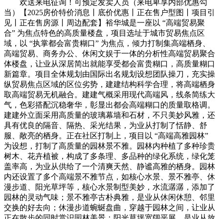
欢送来电征询！可预定发卖人员（来电卑享内部优惠勾
当）【2025房价特价消息丨底价优惠丨正在售户型图丨项目引
见丨正在售房源丨周边配套】裕华城是一座以 “高端贸易聚
合” 为焦点特色的高质量楼盘，项目选址于城市贸易焦点区
域，以 “执掌都会富贵糊口” 为焦点，倾力打制集高端栖身、
高端贸易、商务办公、休闲文娱于一体的分析性高端贸易聚合
体楼盘，让业从深居简出就能享受都会富贵糊口，高质量糊口
新篇章。项目全体规划由国际出名规划设想团队操刀，充实操
纵贸易焦点区域的区位劣势，建建结构科学合理，将高端栖身
取高端贸易无机融合。建建气概采用现代高端风，线条简练大
气，色彩搭配沉稳奢华，彰显出都会高端糊口的质量取格调。
建建外立面采用高质量的玻璃幕墙和石材，不只美妙风雅，还
具有优良的隔音、隔热、采光结果，为业从打制了恬静、舒
服、敞亮的栖身。正在社区打制上，项目以 “高端高雅园林”
为设想，打制了高质量的园林景不雅。园林内种植了多种珍贵
树木、花卉植被，构成了多条理、多品种的绿化系统，绿化笼
盖率高，为业从供给了一个清爽天然、静谧高雅的栖身。园林
内还设置了多个高端景不雅节点，如核心水景、景不雅亭、休
漫步道、阳光草坪等，核心水景制型美妙，水流潺潺，添加了
园林的灵动气味；景不雅亭古朴典雅，是业从休闲休憩、邻里
交换的好去向；休漫步道蜿蜒盘曲，穿越于园林之间，让业从
正在散步的同时赏识园林美景；阳光草坪宽阔平展，是业从放