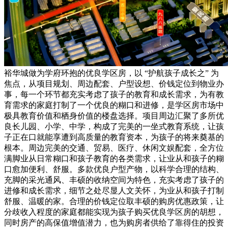
裕华城做为学府环抱的优良学区房，以 “护航孩子成长之” 为
焦点，从项目规划、周边配套、户型设想、价钱定位到物业办
事，每一个环节都充实考虑了孩子的教育和成长需求，为有教
育需求的家庭打制了一个优良的糊口和进修，是学区房市场中
极具教育价值和栖身价值的楼盘选择。项目周边汇聚了多所优
良长儿园、小学、中学，构成了完美的一坐式教育系统，让孩
子正在口就能享遭到高质量的教育资本，为孩子的将来奠基的
根本。周边完美的交通、贸易、医疗、休闲文娱配套，全方位
满脚业从日常糊口和孩子教育的各类需求，让业从和孩子的糊
口愈加便利、舒服。多款优良户型产物，以科学合理的结构、
充脚的采光通风、丰硕的收纳空间为特色，充实考虑了孩子的
进修和成长需求，细节之处尽显人文关怀，为业从和孩子打制
舒服、温暖的家。合理的价钱定位取丰硕的购房优惠政策，让
分歧收入程度的家庭都能实现为孩子购买优良学区房的胡想，
同时房产的高保值增值潜力，也为购房者供给了靠得住的投资