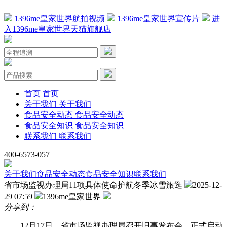
1396me皇家世界航拍视频
1396me皇家世界宣传片
进
入1396me皇家世界天猫旗舰店
首页
首页
关于我们
关于我们
食品安全动态
食品安全动态
食品安全知识
食品安全知识
联系我们
联系我们
400-6573-057
关于我们
食品安全动态
食品安全知识
联系我们
省市场监视办理局11项具体使命护航冬季冰雪旅逛
2025-12-
29 07:59
1396me皇家世界
分享到：
12月17日，省市场监视办理局召开旧事发布会，正式启动