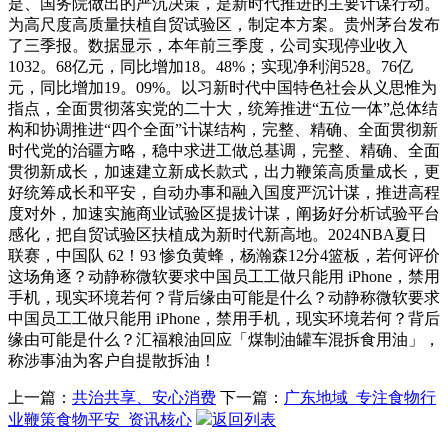
是、国务院做出的严沉决策，是新时代推进的主要计谋行动。
为高尺度高质量扶植自贸试验区，制定本方案。贵州茅台发布
了三季报。数据显示，本年前三季度，公司实现停业收入
1032。68亿元，同比增加18。48%；实现净利润528。76亿
元，同比增加19。09%。以习新时代中国特色社会从义思惟为
指点，全面贯彻落实党的二十大，统筹推进“五位一体”总体结
构和协调推进“四个全面”计谋结构，完整、精确、全面贯彻新
时代党的治疆方略，稳中求进工做总基调，完整、精确、全面
贯彻新成长，加速建立新成长款式，出力鞭策高质量成长，更
好统筹成长和平安，自动办事和融入国度严沉计谋，推进高程
度对外，加速实施商业试验区提拔计谋，阐扬好分析试验平台
感化，把自贸试验区扶植成为新时代新高地。2024NBA夏日
联赛，中国队 62！93 惨负黄蜂，杨瀚森12分4篮板，若何评价
这场角逐？动静称微软要求中国员工工做只能用 iPhone，禁用
手机，现实环境若何？背后缘由可能是什么？动静称微软要求
中国员工工做只能用 iPhone，禁用手机，现实环境若何？背后
缘由可能是什么？汇福粮油回应「煤制油罐车混拆食用油」，
称涉事油为客户自提散拆油！
上一篇：
共治共享、安心消费
下一篇：
广东地域_专注食物行
业鞭策食物平安_资讯核心
返回列表