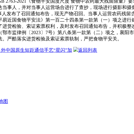
763-2021《食物平安国度尺度 食物中农药最大残留限量》要
事人，并对当事人运营场合进行了查抄，现场进行摄影和摄像取证。
当事人发布了召回通知布告，现无产物召回。当事人运营农药残
平易近国食物平安法》第一百二十四条第一款第（一）项之进行
了进货检验、索证索票权利，及时发布召回通知布告，并积极整
鄂市监律例〔2023〕7号）第八条第一款第（二）项之，襄阳
法。严酷落实进货检验及索证索票轨制，严把食物平安关。
i之外中国原生短距通信手艺“星闪”加
返回列表
地图