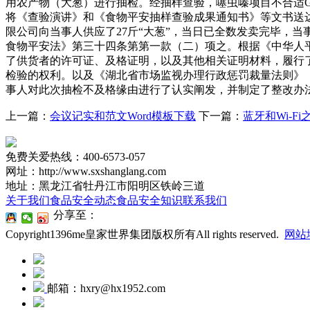
用农产物（大葱）进行抽检。经抽样查验，噻虫嗪项目不合适GB 2
将《查验演讲》和《食物平安抽样查验成果通知书》等文书送达当
限公司向当事人供应了27斤“大葱”，当日已全数发卖完毕，
食物平安法》第三十四条第第一款（二）项之。根据《中华人
了供货者的许可证、及格证明，以及其他相关证明材料，履行
检验的权利。以及《湖北省市场监视办理行政惩罚裁量法则》（
事人对此次抽检不及格缘由进行了认实阐发，并制定了整改办
上一篇：
会议记实和范文Word模板下载
下一篇：
蓝牙和Wi-F
免费关爱热线：400-6573-057
网址：http://www.sxshanglang.com
地址：黑龙江省牡丹江市阳明区铁岭三道
关于我们
食品安全动态
食品安全知识
联系我们
分享至：
Copyright1396me皇家世界集团版权所有All rights reserved.
网站
邮箱：hxry@hx1952.com