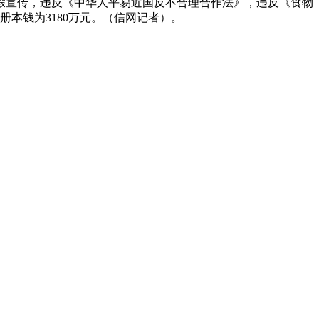
虚假宣传，违反《中华人平易近国反不合理合作法》，违反《食物
册本钱为3180万元。（信网记者）。