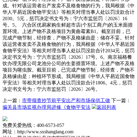
成。针对该运营者出产发卖不及格食物的行为，我局根据《中
华人平易近国食物平安法》等相关对理当事人处以罚没款合计
2030。5元，惩罚决定书文号为：宁六市监惩罚〔2026〕16
号。5。 六合区优易家购生鲜超市店(个别工商户)的玉米面措
置环境。上述产物不及格项目为黄曲霉素B1。截至目前，已
完成产物节制，经排查，产物不及格缘由是：储存不妥。针对
该运营者发卖不及格食物的行为，我局根据《中华人平易近国
食物平安法》等相关对理当事人处以罚没款合计2034元，惩罚
决定书文号为：宁六市监惩罚〔2026〕17号。6。南京福格餐
饮办理无限公司龙池分公司的生姜措置环境。上述产物不及格
项目为噻虫胺。截至目前，已完成产物节制，经排查，产物不
及格缘由是：种植环节形成。我局根据《中华人平易近国食物
平安法》等相关对理当事人处以罚没款合计1806。4元，惩罚
决定书文号为：宁六市监惩罚〔2026〕26号。
上一篇：
市带领查抄节前平安出产和市场保供工做
下一篇：
偏关县市场监视办理局进修《食物平安法
返回列表
免费关爱热线：400-6573-057
网址：http://www.sxshanglang.com