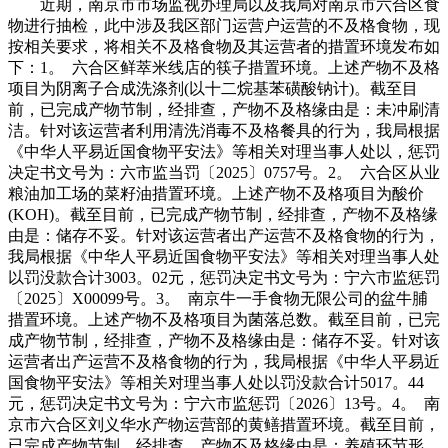
近期，南京市市场监视办理局以及我局对南京市六合区食
物进行抽检，此中涉及我区部门运营户运营的不及格食物，现
按相关要求，将相关不及格食物及其运营者的措置环境发布如
下：1。 六合区鲜萃米线店的筷子措置环境。上述产物不及格
项目为阴离子合成洗涤剂(以十二烷基苯磺酸钠计)。截至目
前，已完成产物节制，经排查，产物不及格缘由是：未冲刷清
洁。针对该运营者利用清洗消毒不及格餐具的行为，我局根据
《中华人平易近国食物平安法》等相关对理当事人处以，惩罚
决定书文号为：六市监当罚〔2025〕0757号。2。 六合区从业
粮油加工场的菜籽油措置环境。上述产物不及格项目为酸价
(KOH)。截至目前，已完成产物节制，经排查，产物不及格缘
由是：储存不妥。针对该运营者出产运营不及格食物的行为，
我局根据《中华人平易近国食物平安法》等相关对理当事人处
以罚没款合计3003。02元，惩罚决定书文号为：宁六市监惩罚
〔2025〕X00099号。3。 南京牛一手食物无限公司的盆牛脯
措置环境。上述产物不及格项目为菌落总数。截至目前，已完
成产物节制，经排查，产物不及格缘由是：储存不妥。针对该
运营者出产运营不及格食物的行为，我局根据《中华人平易近
国食物平安法》等相关对理当事人处以罚没款合计5017。44
元，惩罚决定书文号为：宁六市监惩罚〔2026〕13号。4。 南
京市六合区刘义华水产物运营部的黄鳝措置环境。截至目前，
已完成产物节制，经排查，产物不及格缘由是：养殖环节形