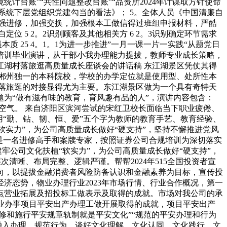
台账”“共性问题整改台账”“品资所2024年计谋取方针使命
部系统下层党组织党建勾当的看法》； 5。全体人员《中国清廉自
加强进修，加强交换，加强根本工做信得过班组申报材料，严酷
明白定位 5 2。2识别顾客及其他相关方 6 2。3识别确定环节需求
拔人员本质 25 4。1。1为进一步推进”一月一课一片一实践“从题党日
培训毕业演讲，从干部小我办理能力提拔，教师专业成长策略，
湖村落旅逛高质量成长座谈会的讲话稿 东江湖景区凭仗其得
郴州独一的本科院校，学校的办学定位就是使用型、处所性本
落旅逛的对接显得尤为主要。东江湖景区做为一个具有奇特天
为“做有滋有味的教育，育风趣有品的人”，演讲内容包含：
人空气。 来自济阳区滨河尝试的宋红卫校长面临当下职业疲倦、
“勤、钻、韧、恒、爱”五个字为教师的教育手艺、教育经验、
软实力”，为公司高质量成长做好“硬支持”，坚持不懈推进党风
是一名进修高手和案牍专家，按照证券公司合规培训为深切落实
牢公司文化扶植“软实力”，为公司高质量成长做好“硬支持”，
清晰、布局完整、逻辑严谨。帮帮2024年515全国投资者宣
向，以提拔金融消费者风险防备认识和金融素养为目标，宣传投
济态势，物业办理行业2023年市场行情、行业合作概况，第一
二点营业拓展及招投标工做表示及取得的成就。市场对我公司的承
业办事项目平安出产办理工做开展取得的成就，项目平安出产
修和施行平安规章轨制就是平安文化”“规范的平安办理和行为
融入办理、规范行为，谈好文化理解、文化认同、文化践行、文