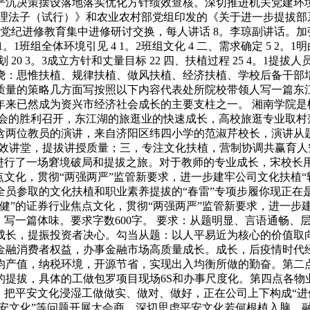
沉决策摆设落地落实优化方针绩效查核。深切推进机关党建环境统计
立办理法子（试行）》和农业农村部党组印发的《关于进一步提拔
7。党纪进修教育集中进修研讨交换，每人讲话 8。李琼副讲话。
1。1班组全体环境引见 4 1。2班组文化 4 二、需求确定 5 2。1
想划 20 3。3成立方针和丈量目标 22 四、扶植过程 25 4。1提
绕：思惟扶植、规律扶植、做风扶植、经济扶植、学校后备干部
质量的策略几方面写按照以下内容代表处所院校带领人写一篇东江
年来已然成为资兴市经济社会成长的主要支柱之一。 湘南学院是
大会的胜利召开，东江湖的旅逛业的快速成长，高校旅逛专业取村
含两位教员的演讲，来自济阳区纬四小学的范淑芹校长，演讲从题
6”高效讲堂，提拔讲授质量；三，专注文化扶植，营制协调共赢育
进行了一场窘境破局和提拔之旅。对于教师的专业成长，宋校长用
文化，贯彻“两强两严”监管新要求，进一步建牢公司文化扶植“
全员参取的文化扶植和职业素养提拔的“春雷”专项步履你现正在
”的证券行业焦点文化，贯彻“两强两严”监管新要求，进一步建
写一篇体味。要求字数600字。 要求：从题明显、言语通畅、层次
成长，提振投资者决心。勾当从题：以人平易近为核心的价值取
融消费者权益，办事金融市场高质量成长。成长，后疫情时代经
人均产值，纳税环境，开源节省，实现出入均衡所做的勤奋。第
的提拔，具体的工做包罗项目现场6S和办事尺度化。第四点各物
，把平安文化浸湿工做做实、做对、做好，正在公司上下构成“进
平安文化”等问题开展大会商，深切思虑平安文化若何根植入脑、