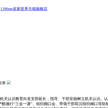
1396me皇家世界天猫旗舰店
家世界
关认识教育向党支部延长，指导、干部安稳树立机关认识。认
严酷施行“三会一课”、组织糊口会、带领干部双沉组织糊口等轨