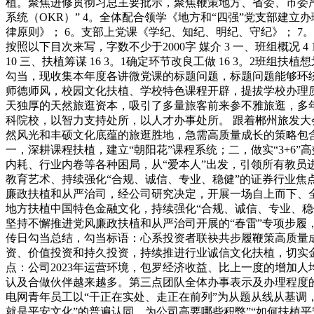
植。聚焦进修贯彻习总主要批示，聚焦鞭策地方、省委、市委严
系统（OKR）” 4。全体配合领学《地方和“四强”党支部建
律原则》； 6。支部上党课《学纪、知纪、明纪、守纪》； 
按照以下目次来写，字数不少于2000字 媒介 3 一、班组概况 4 
10 三、扶植筹谋 16 3。1确定环节改良工做 16 3。2班组扶植
勾当，现收集本年度各讲微党课的标题问题，标题问题能够环
师德师风，校园文化扶植、学校特色课程开辟，提拔学校办理
天独厚的天然旅逛资本，吸引了多量旅客前来参不雅旅逛，多
科院校，以智力支持处所，以人才办事处所。 跟着郴州旅发
然风光和丰硕文化底蕴的旅逛胜地，急需高质量成长的策略包
一，深耕课程扶植，建立“朝阳花”课程系统；二，做实“3+
内耗、行业内卷等各种困局，从“爱本人”出发，引领所有教员
教育艺术、持续强化“合规、诚信、专业、稳健”的证券行业焦点
廉政扶植和从严治司，经公司研究决定，开展一场自上而下、
地方扶植中国特色金融文化，持续强化“合规、诚信、专业、稳健
坚持不懈推进党风廉政扶植和从严治司开展的“春雷”专项步履，
传日勾当总结，勾当标语：心系投资者联袂共步履鞭策高质量
资、价值投资和持久投资，持续推进行业诚信文化扶植，切实金
点：公司2023年运营环境，包罗经济收益、比上一度的增加
认及合做伙伴越来越多。第三点团队全体办事表示及办理程度
电网青年员工以“干正在实处、走正在前列”为从题从线从基调
就是平安文化”的普遍认同，为公司高要哪些积弊”“如何扶植