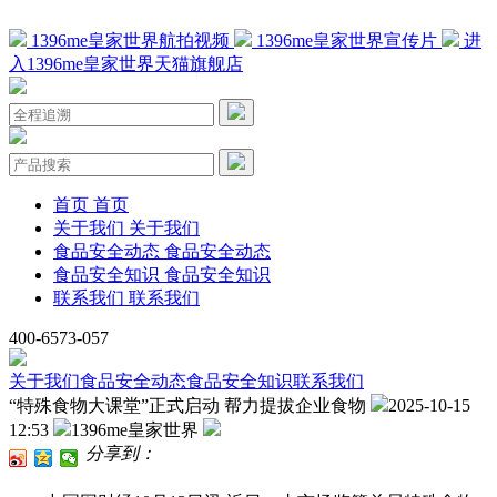
1396me皇家世界航拍视频
1396me皇家世界宣传片
进
入1396me皇家世界天猫旗舰店
首页
首页
关于我们
关于我们
食品安全动态
食品安全动态
食品安全知识
食品安全知识
联系我们
联系我们
400-6573-057
关于我们
食品安全动态
食品安全知识
联系我们
“特殊食物大课堂”正式启动 帮力提拔企业食物
2025-10-15
12:53
1396me皇家世界
分享到：