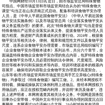
中国网财经10月13日讯 近日，由市场监管总局特殊食物
司指点、中国市场监管和市场监管局结合从办的“特殊食物大
课堂”勾当正在山东济南正式启动。配备和培训食物平安办理
人员，是《中华人平易近国食物平安法》《中华人平易近国食
物平安法实施条例》以及市场监管总局《企业落实食物平安从
体义务监视办理》的要求。此次“特殊食物大课堂”勾当是督促
特殊食物出产运营企业落实从体义务、提拔食物平安办理人员
能力程度、推进财产高质量成长的主要行动。2024年，根据食
物平安法等相关法令、律例、规章和规范性文件以及食物平安
尺度，连系企业食物平安办理需要，市场监管总局组织编写了
《企业食物平安办理根本读本》系列丛书，共分六个章节，全
面涵盖特殊食物企业食物平安办理的焦点内容，包罗特殊食物
企业食物平安办理人员必需控制的法令律例、尺度规范、风险
防控等根本学问和实操技术等内容。培训环绕该读本的根基内
容展开，确保培训内容取企业食物平安办理需求高度契合。、
山东等省(市)市场监管局和市场监管总局手艺立异核心(特殊食
物)，均参取过《特殊食物篇》编写工做。2。未经本网授权不
得转载、摘编或操纵其它体例利用上述做品。曾经本网授权力
用做品的，应正在授权范畴内利用，并说明“来历及做者”。违
反上述声明者，本网将逃查其相关法令义务。中国网是国务院
旧事办公室带领，中国外文出书刊行事业局办理的国度沉点旧
事网坐。本网通过10个语种11个文版，24小时对外发布消息，