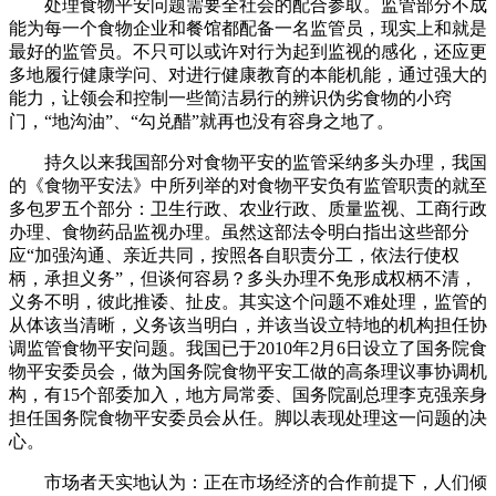
处理食物平安问题需要全社会的配合参取。监管部分不成
能为每一个食物企业和餐馆都配备一名监管员，现实上和就是
最好的监管员。不只可以或许对行为起到监视的感化，还应更
多地履行健康学问、对进行健康教育的本能机能，通过强大的
能力，让领会和控制一些简洁易行的辨识伪劣食物的小窍
门，“地沟油”、“勾兑醋”就再也没有容身之地了。
持久以来我国部分对食物平安的监管采纳多头办理，我国
的《食物平安法》中所列举的对食物平安负有监管职责的就至
多包罗五个部分：卫生行政、农业行政、质量监视、工商行政
办理、食物药品监视办理。虽然这部法令明白指出这些部分
应“加强沟通、亲近共同，按照各自职责分工，依法行使权
柄，承担义务”，但谈何容易？多头办理不免形成权柄不清，
义务不明，彼此推诿、扯皮。其实这个问题不难处理，监管的
从体该当清晰，义务该当明白，并该当设立特地的机构担任协
调监管食物平安问题。我国已于2010年2月6日设立了国务院食
物平安委员会，做为国务院食物平安工做的高条理议事协调机
构，有15个部委加入，地方局常委、国务院副总理李克强亲身
担任国务院食物平安委员会从任。脚以表现处理这一问题的决
心。
市场者天实地认为：正在市场经济的合作前提下，人们倾