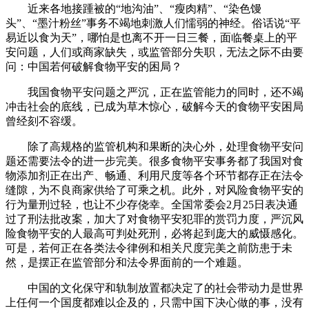
近来各地接踵被的“地沟油”、“瘦肉精”、“染色馒
头”、“墨汁粉丝”事务不竭地刺激人们懦弱的神经。俗话说“平
易近以食为天”，哪怕是也离不开一日三餐，面临餐桌上的平
安问题，人们或商家缺失，或监管部分失职，无法之际不由要
问：中国若何破解食物平安的困局？
我国食物平安问题之严沉，正在监管能力的同时，还不竭
冲击社会的底线，已成为草木惊心，破解今天的食物平安困局
曾经刻不容缓。
除了高规格的监管机构和果断的决心外，处理食物平安问
题还需要法令的进一步完美。很多食物平安事务都了我国对食
物添加剂正在出产、畅通、利用尺度等各个环节都存正在法令
缝隙，为不良商家供给了可乘之机。此外，对风险食物平安的
行为量刑过轻，也让不少存侥幸。全国常委会2月25日表决通
过了刑法批改案，加大了对食物平安犯罪的赏罚力度，严沉风
险食物平安的人最高可判处死刑，必将起到庞大的威慑感化。
可是，若何正在各类法令律例和相关尺度完美之前防患于未
然，是摆正在监管部分和法令界面前的一个难题。
中国的文化保守和轨制放置都决定了的社会带动力是世界
上任何一个国度都难以企及的，只需中国下决心做的事，没有