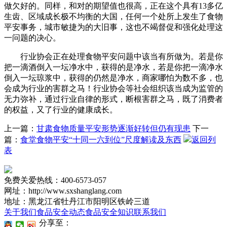
做欠好的。同样，和对的期望值也很高，正在这个具有13多亿
生齿、区域成长极不均衡的大国，任何一个处所上发生了食物
平安事务，城市敏捷为的大旧事，这也不竭督促和强化处理这
一问题的决心。
行业协会正在处理食物平安问题中该当有所做为。若是你
把一滴酒倒入一坛净水中，获得的是净水，若是你把一滴净水
倒入一坛琼浆中，获得的仍然是净水，商家哪怕为数不多，也
会成为行业的害群之马！行业协会等社会组织该当成为监管的
无力弥补，通过行业自律的形式，断根害群之马，既了消费者
的权益，又了行业的健康成长。
上一篇：
甘肃食物质量平安形势逐渐好转但仍有现患
下一
篇：
食堂食物平安“十同一六到位”尺度解读及东西
返回列
表
免费关爱热线：400-6573-057
网址：http://www.sxshanglang.com
地址：黑龙江省牡丹江市阳明区铁岭三道
关于我们
食品安全动态
食品安全知识
联系我们
分享至：