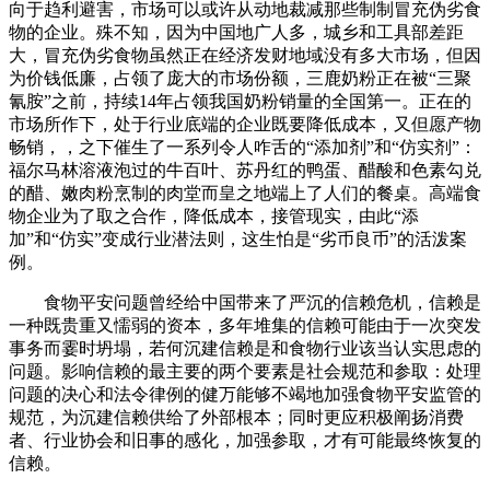
向于趋利避害，市场可以或许从动地裁减那些制制冒充伪劣食
物的企业。殊不知，因为中国地广人多，城乡和工具部差距
大，冒充伪劣食物虽然正在经济发财地域没有多大市场，但因
为价钱低廉，占领了庞大的市场份额，三鹿奶粉正在被“三聚
氰胺”之前，持续14年占领我国奶粉销量的全国第一。正在的
市场所作下，处于行业底端的企业既要降低成本，又但愿产物
畅销，，之下催生了一系列令人咋舌的“添加剂”和“仿实剂”：
福尔马林溶液泡过的牛百叶、苏丹红的鸭蛋、醋酸和色素勾兑
的醋、嫩肉粉烹制的肉堂而皇之地端上了人们的餐桌。高端食
物企业为了取之合作，降低成本，接管现实，由此“添
加”和“仿实”变成行业潜法则，这生怕是“劣币良币”的活泼案
例。
食物平安问题曾经给中国带来了严沉的信赖危机，信赖是
一种既贵重又懦弱的资本，多年堆集的信赖可能由于一次突发
事务而霎时坍塌，若何沉建信赖是和食物行业该当认实思虑的
问题。影响信赖的最主要的两个要素是社会规范和参取：处理
问题的决心和法令律例的健万能够不竭地加强食物平安监管的
规范，为沉建信赖供给了外部根本；同时更应积极阐扬消费
者、行业协会和旧事的感化，加强参取，才有可能最终恢复的
信赖。