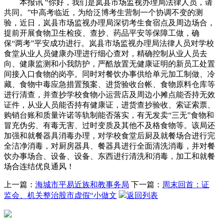
本报讯 “你好，我们是岚县市场监视办理局法律人员，请
共同。”中高考临近，为给泛博考生营制一个协调不变的测
验，近日，岚县市场监视办理局深切考生食宿点及周边场合，
提前开展食物卫生检疫、查抄、药品平安等保障工做，确
保“两考”平安成功进行。岚县市场监视办理局法律人员对学校
食堂从业人员健康办理进行细心查对，精确控制从业人员去
向、健康监测和小我防护，严酷放置无健康证明的新员工处置
间接入口食物的岗亭。同时对餐饮办事供给单元加工制做、冷
藏、食物中毒应急措置预案、进货验收台帐、食物原料仓库等
进行清查，并查抄学校食物小运营店及周边小摊点能否持无效
证件，从业人员能否持有健康证，进货查抄验收、索证索票、
购销台账和质量许诺等轨制能否落实，有无发卖“三无”食物和
冒充伪劣、有毒无害、过时变质及其他不及格食物等。该局还
加强和就餐器具消毒办理，对学校食堂后厨及就餐场合进行完
全洁净消毒，对厨房器具、餐器具进行全面清洗消毒，并对餐
饮办事场合、设备、设备、东西进行清洗和消毒，加工和就餐
场合连结优良通风！
上一篇：
海城市平易近族和教事务局
下一篇：
周末回首：证
监会、机关整治股市虚假“小做文
返回列表