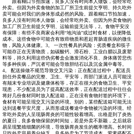
跟着糊口节拍加速，良多人没有时间本人做饭，会经常吃
外卖。但因为外卖食物的加工厂所卫生前提欠亨明、持久吃外
卖可能会对我们的身体形成必然的风险。跟着糊口节拍加速，
良多人没有时间本人做饭，会经常吃外卖。但因为外卖食物的
加工厂所卫生前提欠亨明、运输前提无法等，2。食物平安没
有保障：有些不良商家会利用“地沟油”或过时食材，以便降低
成本。这些食物中可能含有致癌物质和惹起胃肠道疾病的微生
物，风险人体健康。3。 一次性餐具的风险：劣质餐盒和筷子
可能存正在无害物质，如碳酸钙、滑石粉、工业白腊以及废塑
料等，持久利用这些伪劣餐盒会激发消化不良、身体痛苦悲伤
等多种疾病，严沉者可能会导致胆结石以及沉金属中毒等。
4。 配送操做不规范导致交叉污染：正在配送过程中，配送员
担任外卖餐品的完整、卫生、平安等，而部门派送人员可能没
有颠末专业培训及健康体检等，存正在很大的食物卫生、平安
现患，不少配送员为了提高配送效率，正在配送过程中往往会
将好几份食材同时放入配送箱，正在没有食物封签的环境下，
食材有可能呈现交叉污染的环境。别的，某些配送箱可能无法
达到送餐平安尺度，从而形成送餐途中食物被污染的环境。经
常吃外卖的人呈现肠胃炎的可能性较着增高。出格是到了炎热
的夏日，良多食物保留的时间短，若是外卖不新颖，之后就容
易呈现繁殖细菌的环境，导致肠胃炎发生的概率增高。长时间
只吃外卖容易养分缺乏，良多外卖为了节流成本，荤素搭配不