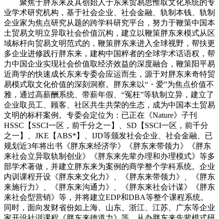
聚焦于胖东来及其创始人于东来贸易思惟取文化系统的专
业学术研究机构，基于社会企业、社会金融、轨制本钱、轨制
企业家为焦点研究从题的跨学科研究平台，努力于鞭策中国本
土贸易文明立异取社会价值沉构，建立以鞭策胖东来模式从区
域标杆向贸易文明范式的，鞭策胖东来进入全球视野，帮扶更
多企业进修践行胖东来，建构中国粹者的全球学术话语权，帮
力中国企业实现社会价值取经济效益的深度融合，鞭策阳平易
近商学的快速成长东来专委会应运而生，源于对胖东来奇特贸
易模式取文化价值的深刻洞察。胖东来以“・爱”为焦点价值不
雅，通过高薪酬系统、带薪年假、“冤枉”等轨制立异，建立了
企业取员工、顾客、社区共生共荣的生态，成为中国本土贸易
文明的标杆案例。专委会定位为：已正在《Nature》子刊
HSSC【SSCI一区，前千分之一】、SD【SSCI一区，前千分
之一】、JKE【ABS*】、IJD等颁发社会企业、社会金融、已
规划近3年将出书《胖东来经济学》《胖东来带领力》《胖东
来社会立异取轨制创业》《胖东来先辈办理和办理模式》等多
部学术著做，并建立胖东来为案例的商学整个学科系统。企业
内训课程开设《胖东来文化力》、《胖东来带领力》、《胖东
来施行力》、《胖东来沟通力》、《胖东来社会计谋》《胖东
来社会型营销》等，并将建立EDP和DBA等整个课程系统。
同时，面向发财省份如上海、山东、浙江、江苏、广东等企业
家开设社训课程《胖东来德道力》等。从办胖东来先辈模式研