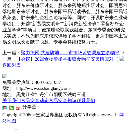
讨会、胖东来价值研讨会、胖东来落地郑州研讨会、阳明思惟
落地胖东来研讨会、胖东来阳平易近读书会、胖东来阳平易近
私茶会、胖东来社企社金论坛等等。同时，开设胖东来企业研
学项目，开辟“新贸易文明班”“新消费新经济班”“零售标杆企
业逛学班”等项目，鞭策理论取实践融合。东来专委会的研究
取实践，不只为胖东来模式供给了学术解读，更为中国本土贸
易文明成长贡献了聪慧。专委会将继续努力于。
上一篇：
聚力织网 共建防地——市市场监管局建立食物平
下
一篇：
【会议】2026食物赞扬举报取食物平安舆情应对（
返回列表
免费关爱热线：400-6573-057
网址：http://www.sxshanglang.com
地址：黑龙江省牡丹江市阳明区铁岭三道
关于我们
食品安全动态
食品安全知识
联系我们
分享至：
Copyright1396me皇家世界集团版权所有All rights reserved.
网
站地图