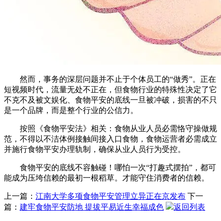
然而，事务的深层问题并不止于个体员工的“做秀”。正在
短视频时代，流量无处不正在，但食物行业的特殊性决定了它
不克不及被文娱化、食物平安的底线一旦被冲破，损害的不只
是一个品牌，而是整个行业的公信力。
按照《食物平安法》相关：食物从业人员必需恪守操做规
范，不得以不洁体例接触间接入口食物，食物运营者必需成立
并施行食物平安办理轨制，确保从业人员行为受控。
食物平安的底线不容触碰！哪怕一次“打趣式摆拍”，都可
能成为压垮信赖的最初一根稻草。才能守住消费者的信赖。
上一篇：
江南大学多项食物平安管理立异正在京发布
下一
篇：
建牢食物平安防地 提拔平易近生幸福成色
返回列表