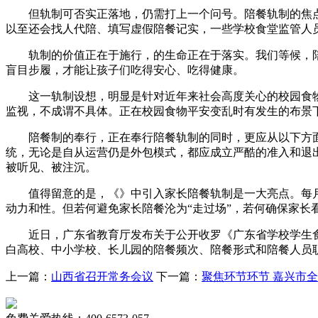
但轨制可否实正落地，仍需打上一个问号。陪餐轨制的焦点正
以至还会找人代陪、填写虚假陪餐记实，一些学校食堂监管人
轨制的价值正在于施行，的生命正在于落实。我们等候，陪餐
盲目步履，才能让孩子们吃得安心、吃得健康。
这一轨制设想，明显是针对近年来社会高度关心的校园食物平
监视，不成谓不具体。正在校园食物平安变乱时有发生的布景
陪餐制的奉行，正在奉行陪餐轨制的同时，更应从以下方面
统，无论是自从运营仍是外包模式，都应成立严酷的准入和退
被听见、被注沉。
值得留意的是，《》中引入家长陪餐轨制是一大亮点。每月
动力和性。但若何避免家长陪餐沦为“走过场”，若何确保家长
近日，广东省教育厅发布关于公开收罗《广东省学校学生食堂
白高校、中小学校、长儿园的陪餐频次、陪餐形式和陪餐人员
上一篇：
山西省召开常务会议
下一篇：
聚焦环节环节 嘉兴市