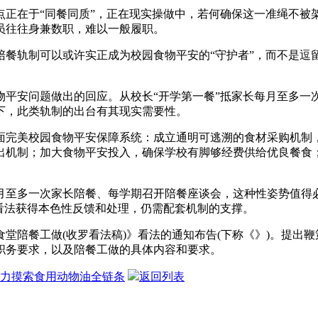
在于“同餐同质”，正在现实操做中，若何确保这一准绳不被
员往往身兼数职，难以一般履职。
轨制可以或许实正成为校园食物平安的“守护者”，而不是逗留
安问题做出的回应。从校长“开学第一餐”抵家长每月至多一
下，此类轨制的出台有其现实需要性。
完美校园食物平安保障系统：成立通明可逃溯的食材采购机制，
出机制；加大食物平安投入，确保学校有脚够经费供给优良餐食
至多一次家长陪餐、每学期召开陪餐座谈会，这种性姿势值得必
看法获得本色性反馈和处理，仍需配套机制的支撑。
陪餐工做(收罗看法稿)》看法的通知布告(下称《》)。提出鞭
职务要求，以及陪餐工做的具体内容和要求。
全力摸索食用动物油全链条
返回列表